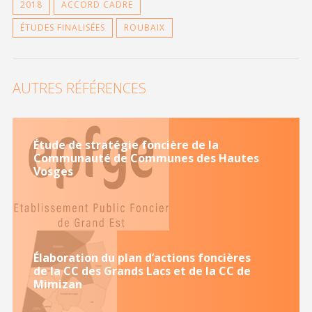
2018
ACCORD CADRE
ÉTUDES FINALISÉES
ROUBAIX
AUTRES RÉFÉRENCES
Étude de stratégie foncière de la
Communauté de Communes des Hautes
Vosges
Élaboration du plan d’actions foncières
de la CC des Grands Lacs et de la CC de
Mimizan