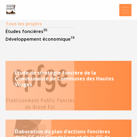
Tous les projets
55
Études foncières
19
Développement économique
Étude de stratégie foncière de la
Communauté de Communes des Hautes
Vosges
Élaboration du plan d’actions foncières