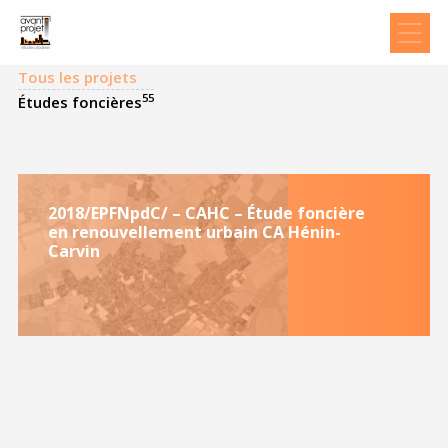
Tous les projets
55
Études foncières
2018/EPFNpdC/ – CAHC – Étude foncière
en renouvellement urbain CA Hénin-
Carvin